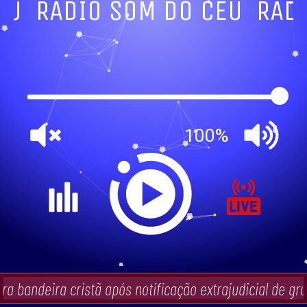
ÉU
RADIO SOM DO CÉU
RAD
100%
a bandeira cristã após notificação extrajudicial de gru